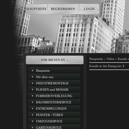
HAUPTSEITE
REGISTRIEREN
LOGIN
Hauptseite
»
Video
»
Kanäle 
WIR BIETEN AN ...
Kanäle in der Kategorie
:
1
Hauptseite
Wir über uns
INDUSTRIEMONTAGE
FLIESEN und MOSAIK
FUßBODENVERLEGUNG
HAUSMEISTERSERVICE
ENTRÜMPELUNGEN
FENSTER / TÜREN
UMZUGSSERVICE
GARTENSERVICE