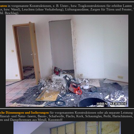
auten
in vorgenannte Konstruktionen, z. B. Unter-, bzw. Tragkonstruktionen für erhöhte Lasten
e, bzw. Wand), Leuchten (ohne Verkabelung), Lüftungsauslässe, Zargen für Türen und Fenster,
chl. Beschlag).
ache Dämmungen und Isolierungen
für vorgenannten Konstruktionen oder als separate Leistung u
Mineral- und Natur- fasern, Baum-, Schafwolle, Flachs, Kork, Schaumglas, Perlit, Hartschäumen,
en und Dampfbremsen aus Metall, Kunststoff