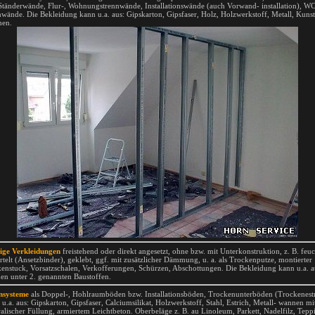
Ständerwände, Flur-, Wohnungstrennwände, Installationswände (auch Vorwand- installation), W
wände. Die Bekleidung kann u.a. aus: Gipskarton, Gipsfaser, Holz, Holzwerkstoff, Metall, Kunst
hen.
ige Verkleidungen
freistehend oder direkt angesetzt, ohne bzw. mit Unterkonstruktion, z. B. feuc
telt (Ansetzbinder), geklebt, ggf. mit zusätzlicher Dämmung, u. a. als Trockenputze, montierter
enstuck, Vorsatzschalen, Verkofferungen, Schürzen, Abschottungen. Die Bekleidung kann u.a. a
den unter 2. genannten Baustoffen.
nsysteme
als Doppel-, Hohlraumböden bzw. Installationsböden, Trockenunterböden (Trockenest
 u.a. aus: Gipskarton, Gipsfaser, Calciumsilikat, Holzwerkstoff, Stahl, Estrich, Metall- wannen mi
alischer Füllung, armiertem Leichtbeton. Oberbeläge z. B. au Linoleum, Parkett, Nadelfilz, Tepp