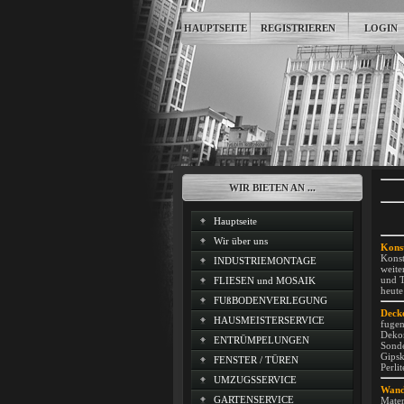
HAUPTSEITE
REGISTRIEREN
LOGIN
WIR BIETEN AN ...
Hauptseite
Wir über uns
Konst
Konst
INDUSTRIEMONTAGE
weite
und T
FLIESEN und MOSAIK
heute
FUßBODENVERLEGUNG
Deck
HAUSMEISTERSERVICE
fugen
Dekor
ENTRÜMPELUNGEN
Sonde
Gipsk
FENSTER / TÜREN
Perli
UMZUGSSERVICE
Wand
GARTENSERVICE
Mater