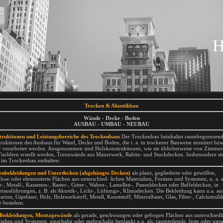
H
Trocken & Akustikbau
Wände - Decke - Boden
AUSBAU - UMBAU - NEUBAU
ruktionen und Leistungsbereiche des Trockenbaus
Der Trockenbau beinhaltet raumbegrenzen
ruktionen des Ausbaus für Wand, Decke und Boden, die i. a. in trockener Bauweise montiert bzw
r verarbeitet werden. Ausgenommen sind Holzkonstruktionen, wie sie üblicherweise von Zimmer
ischlern erstellt werden, Trennwände aus Mauerwerk, Rabitz- und Stuckdecken. Insbesondere si
 im Trockenbau enthalten:
enbekleidungen und Unterdecken (abgehängte Decken)
als plane, gegliederte oder gewölbte,
lose oder elementierte Flächen aus unterschied- lichen Materialien, Formen und Systemen, u. a. a
-, Metall-, Kassetten-, Raster-, Gitter-, Waben-, Lamellen-, Paneeldecken oder Baffeldecken, in
rausführungen, z. B. als Akustik-, Licht-, Lüftungs-, Klimadecken. Die Bekleidung kann u.a. au
arton, Gipsfaser, Holz, Holzwerkstoff, Metall, Kunststoff, Mineralfaser, Glas, Fiber-, Calciumsilik
te bestehen.
bekleidungen, Montagewände
als gerade, geschwungen oder gebogen Flächen aus unterschiedl
ialien und Systemen, einschalig oder mehrschalig beplankt u.a. als: raumteilende, feste oder ums