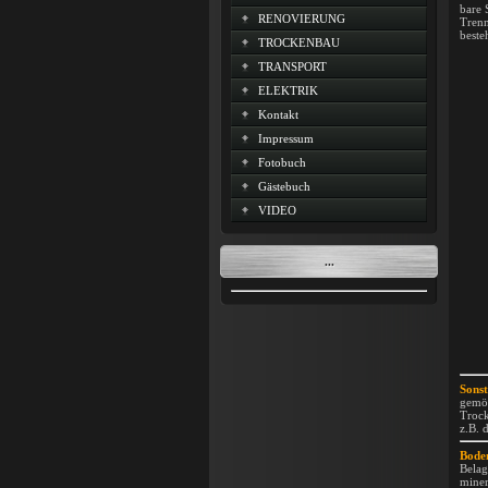
bare 
RENOVIERUNG
Trenn
beste
TROCKENBAU
TRANSPORT
ELEKTRIK
Kontakt
Impressum
Fotobuch
Gästebuch
VIDEO
...
Sonst
gemör
Trock
z.B. 
Bode
Belag
miner