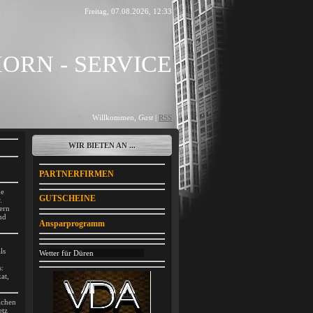
Freitag, 07.08.2026, 12:33
ORN - SERVICE
Willkommen
,
Gast
|
RSS
WIR BIETEN AN ...
PARTNERFIRMEN
de
GUTSCHEINE
.
ern
nd
Ansparprogramm
ls
Wetter für Düren
s:
at,
ichen
etz