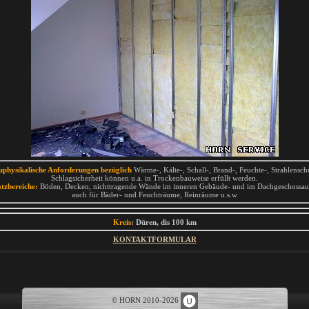
uphysikalische Anforderungen bezüglich
Wärme-, Kälte-, Schall-, Brand-, Feuchte-, Strahlensch
Schlagsicherheit können u.a. in Trockenbauweise erfüllt werden.
atzbereiche:
Böden, Decken, nichttragende Wände im inneren Gebäude- und im Dachgeschossau
auch für Bäder- und Feuchträume, Reinräume u.s.w
Kreis
: Düren, dis 100 km
KONTAKTFORMULAR
© HORN 2010-2026