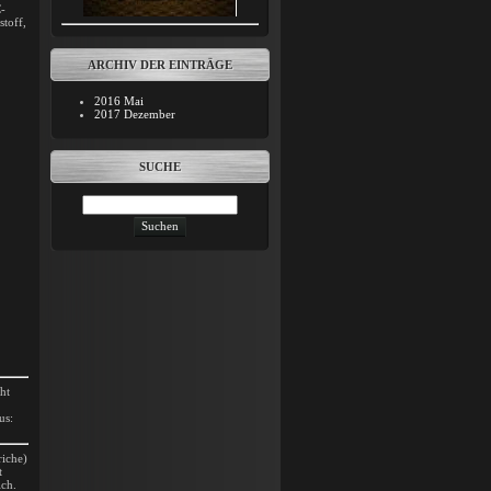
C-
stoff,
ARCHIV DER EINTRÄGE
2016 Mai
2017 Dezember
SUCHE
ht
us:
riche)
t
ich.