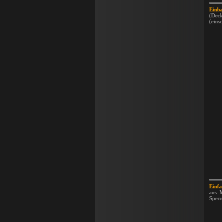
Einb
(Deck
(eins
Einf
aus: 
Sperr