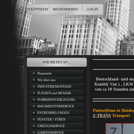
HAUPTSEITE
REGISTRIEREN
LOGIN
WIR BIETEN AN ...
Hauptseite
Deutschland- und eu
Wir über uns
Kombi( Van ) , LKW (
INDUSTRIEMONTAGE
von ca 10 Stunden u
FLIESEN und MOSAIK
FUßBODENVERLEGUNG
HAUSMEISTERSERVICE
Partnerfirma in Duisb
ENTRÜMPELUNGEN
Z-TRANS
Transport
FENSTER / TÜREN
UMZUGSSERVICE
GARTENSERVICE