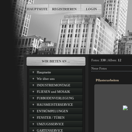
HAUPTSEITE
REGISTRIEREN
LOGIN
Fotos:
330
| Alben:
12
WIR BIETEN AN ...
Neue Fotos
Hauptseite
Wir über uns
Pflasterarbeiten
INDUSTRIEMONTAGE
FLIESEN und MOSAIK
FUßBODENVERLEGUNG
18.11.201
HAUSMEISTERSERVICE
ENTRÜMPELUNGEN
HOR
FENSTER / TÜREN
UMZUGSSERVICE
GARTENSERVICE