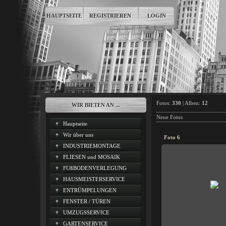
HAUPTSEITE
REGISTRIEREN
LOGIN
Fotos:
330
| Alben:
12
WIR BIETEN AN ...
Neue Fotos
Hauptseite
Wir über uns
Foto 6
INDUSTRIEMONTAGE
FLIESEN und MOSAIK
FUßBODENVERLEGUNG
03.01.201
HAUSMEISTERSERVICE
ENTRÜMPELUNGEN
HOR
FENSTER / TÜREN
UMZUGSSERVICE
GARTENSERVICE