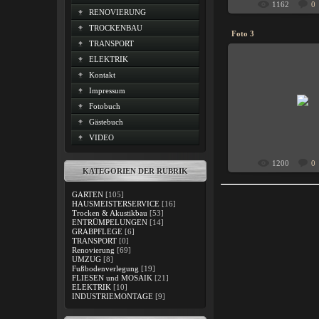
1162
0
RENOVIERUNG
TROCKENBAU
Foto 3
TRANSPORT
ELEKTRIK
Kontakt
Impressum
03.01.201
Fotobuch
HOR
Gästebuch
VIDEO
1200
0
KATEGORIEN DER RUBRIK
GARTEN
[105]
HAUSMEISTERSERVICE
[16]
Trocken & Akustikbau
[53]
ENTRÜMPELUNGEN
[14]
GRABPFLEGE
[6]
TRANSPORT
[0]
Renovierung
[69]
UMZUG
[8]
Fußbodenverlegung
[19]
FLIESEN und MOSAIK
[21]
ELEKTRIK
[10]
INDUSTRIEMONTAGE
[9]